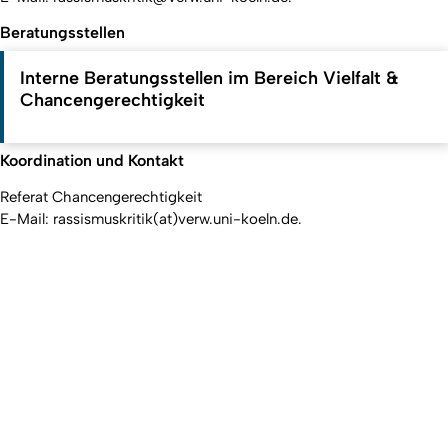
Beratungsstellen
Interne Beratungsstellen im Bereich Vielfalt &
Chancengerechtigkeit
Koordination und Kontakt
Referat Chancengerechtigkeit
E-Mail: rassismuskritik(at)verw.uni-koeln.de.
Nach o
Erstellt am: 26. Mai 2026 zuletzt geändert am: 28. Mai 2026
Universität zu Köln
Datenschutz
Barrierefreiheitserklärung
Leichte Sprache
Sitemap
Impressum
Kontakt
Social Media