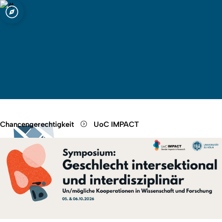
t zu Köln
Quicklink-Menü öffnen
Suche öffnen
Sprachauswahl öffnen
Menü schließen
Menü öffnen
Chancengerechtigkeit
UoC IMPACT