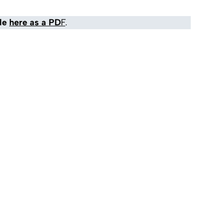
ble
here as a PD
F
.