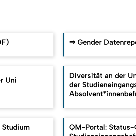
DF)
⇒ Gender Datenrepo
Diversität an der U
r Uni
der Studieneingang
Absolvent*innenbef
u Studium
QM-Portal: Status-